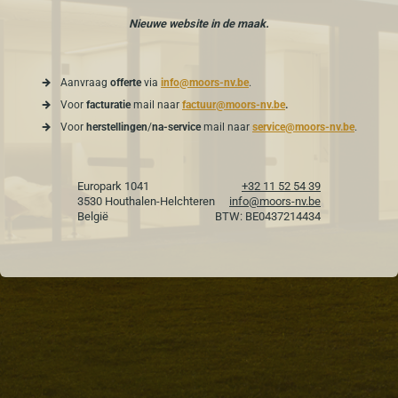
Nieuwe website in de maak.
Aanvraag
offerte
via
info@moors-nv.be
.
Voor
facturatie
mail naar
factuur@moors-nv.be
.
Voor
herstellingen
/
na-service
mail naar
service@moors-nv.be
.
Europark 1041
+32 11 52 54 39
3530 Houthalen-Helchteren
info@moors-nv.be
België
BTW: BE0437214434